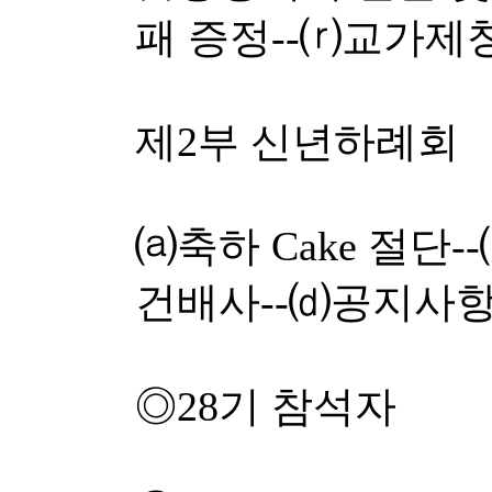
패 증정--⒭교가제
제2부 신년하례회
⒜축하 Cake 절단-
건배사--⒟공지사항
◎28기 참석자