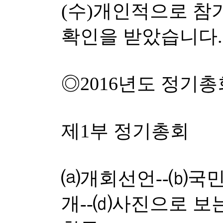
(수)개인적으로 참
확인을 받았습니다.
◎2016년도 정기
제1부 정기총회
⒜개회선언--⒝국민
개--⒟사진으로 보는