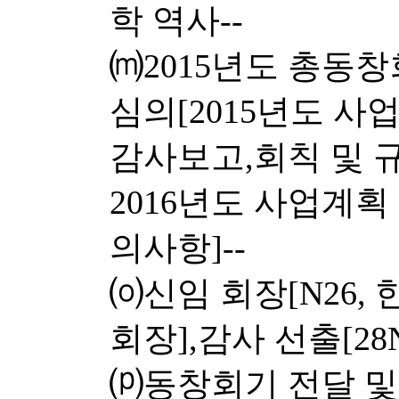
학 역사--
⒨2015년도 총동
심의[2015년도 사
감사보고,회칙 및 
2016년도 사업계획
의사항]--
⒪신임 회장[N26,
회장],감사 선출[28N
⒫동창회기 전달 및