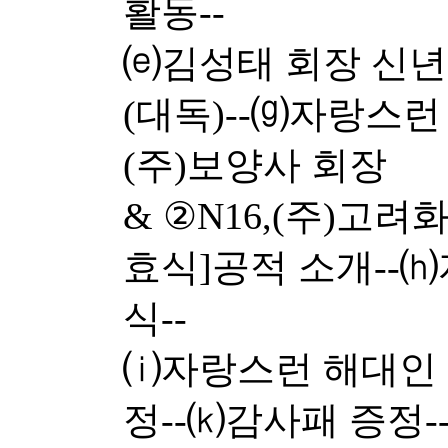
활동--
⒠김성태 회장 신년
(대독)--⒢자랑스런
(주)보양사 회장
& ②N16,(주)고려
효식]공적 소개--
식--
⒤자랑스런 해대인 
정--⒦감사패 증정