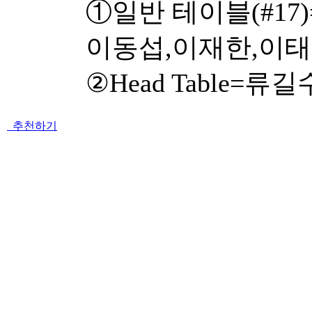
①일반 테이블(#17
이동섭,이재한,이태
②Head Table=류
추천하기