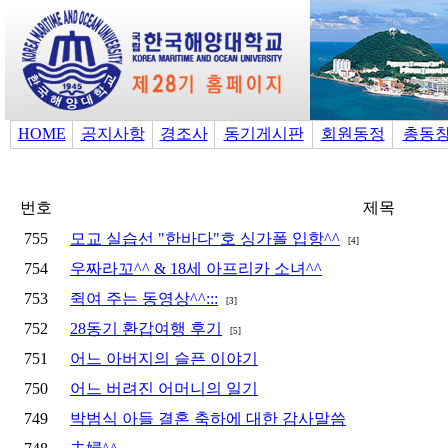
HOME
공지사항
경조사
동기게시판
회원동정
총동
번호
제목
755
모교 실습선 "한바다"호 싱가폴 입항^^
[4]
754
우짜라꼬^^ & 18세 아프리카 소녀^^
753
쥑여 주는 동영상^^:::
[3]
752
28동기 환갑여행 후기
[5]
751
어느 아버지의 슬픈 이야기
750
어느 버려진 어머니의 일기
749
박범식 아들 결혼 축하에 대한 감사말씀