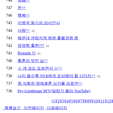
748
夫婦^^
747
돈^^
746
행복^^
745
이병국 동기의 감사인사
744
사랑^^
[1]
743
해운대 센텀지역 병원 출혈경쟁 중
742
유영학 출현???
[2]
741
Regards !!!
[2]
740
황혼의 멋진 삶^^
739
☆ 개 코도 모르면서 ☆^^
738
나이 들수록 아내에게 조심해야 할 13가지^^
[1]
737
최 석회장 영애결혼 싱가폴 피로연^^
736
Psy-Gentleman M/V(알랑가 몰라-YouTube)
[1]
[2]
[3]
[4]
[5]
[6]
[7]
[8]
[9]
[10]
[11]
[12]
목록보기
이전페이지
다음페이지